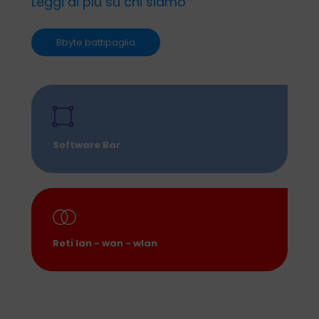
Leggi di più su chi siamo
Bbyte battipaglia
Software Bar
Reti lan - wan - wlan